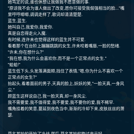
她笃定的说,谁也休想让我做我不愿意做的事.
"原谅我不会为谁人做出了改变,愿你可接受我倔强相当的脸..."嘴
里哼哼唧唧,调调走样了,歌词却清清楚楚.
蓝生,蓝生.
她叫自己,我爱你,我爱你.
真是自恋得走火入魔.
有时候,连许未也觉得这样的蓝生并不可爱.
看着那个在台阶上蹦蹦跳跳的女生,许未咬着嘴唇,一脸的愁绪.
"许未,你在想什么?"
"我在想,我为什么会喜欢你,而不是一个正常点的女生."
"蛤蛤!"
蓝生低下头,头发落满面颊,挡住了表情,"嗯,你为什么不喜欢一个
正常点的女生?"
抬起头,看着面前的男子,天真的脸上,妖妖的笑,"一脸天真,一身风
尘."
顾蓝生这样说自己,我一脸天真,却一身风尘.
我不需要爱,我不值得爱,我不要爱,我不要你的爱,我不稀罕.
嘴角挂着的笑意,蔓延到夜色当中,渐渐的冷却下来,皮肤丝丝的萧
瑟.
莫名其妙的开始了冷战,然后,莫名其妙的跑过来示好。