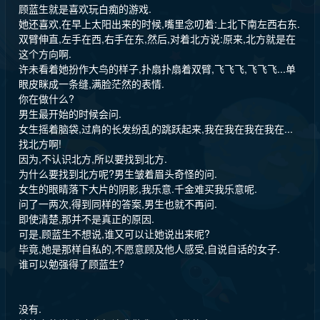
顾蓝生就是喜欢玩白痴的游戏.
她还喜欢,在早上太阳出来的时候,嘴里念叨着:上北下南左西右东.
双臂伸直,左手在西,右手在东,然后,对着北方说:原来,北方就是在
这个方向啊.
许未看着她扮作大鸟的样子,扑扇扑扇着双臂,飞飞飞,飞飞飞...单
眼皮眯成一条缝,满脸茫然的表情.
你在做什么?
男生最开始的时候会问.
女生摇着脑袋,过肩的长发纷乱的跳跃起来,我在我在我在我在...
找北方啊!
因为,不认识北方,所以要找到北方.
为什么要找到北方呢?男生皱着眉头奇怪的问.
女生的眼睛落下大片的阴影,我乐意.千金难买我乐意呢.
问了一两次,得到同样的答案,男生也就不再问.
即使清楚,那并不是真正的原因.
可是,顾蓝生不想说,谁又可以让她说出来呢?
毕竟,她是那样自私的,不愿意顾及他人感受,自说自话的女子.
谁可以勉强得了顾蓝生?
没有.