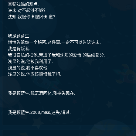
真够残酷的观点.
许未,对不起够不够?
沈知,我恨你,知道不知道?
我是顾蓝生.
悄悄告诉你一个秘密,这件事,一定不可以告诉许未.
我是背叛者.
我很自私的把他,带进了我和沈知的爱情,的后续部分.
浅显的说,他被我利用了.
浅显的说,我不喜欢他.
浅显的说,他应该很恨我了吧.
我是顾蓝生,我沉湎回忆.我丧失现在.
我是顾蓝生.2008,miss,迷失,错过.