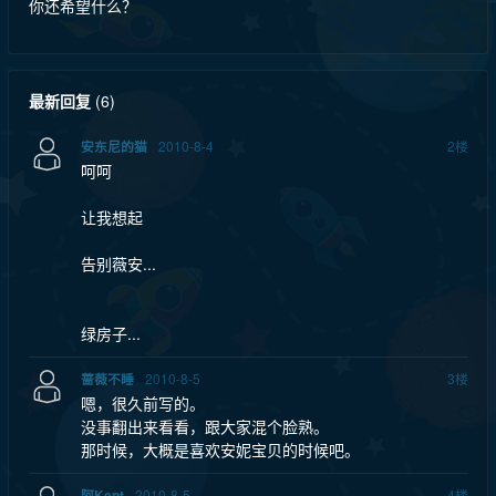
你还希望什么？
最新回复
(
6
)
2010-8-4
2
楼
安东尼的猫
呵呵
让我想起
告别薇安...
绿房子...
2010-8-5
3
楼
蔷薇不睡
嗯，很久前写的。
没事翻出来看看，跟大家混个脸熟。
那时候，大概是喜欢安妮宝贝的时候吧。
2010-8-5
4
楼
阿Kent