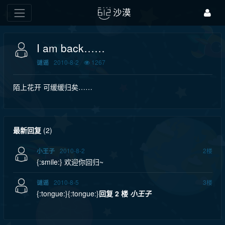
沙漠
I am back……
2010-8-2
1267
谜谣
陌上花开 可缓缓归矣……
最新回复
(
2
)
2010-8-2
2
楼
小王子
{:smile:} 欢迎你回归~
2010-8-5
3
楼
谜谣
{:tongue:}{:tongue:}
回复 2 楼
小王子