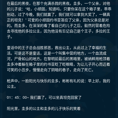
在最后的黑夜，在那个充满杀戮的黑夜。圭多，一个父亲，对他
的儿子说：“哈，小顽固，知道吗，只要你呆在这个箱子里，乖乖
别动，过了今晚，我们就赢了，我们就可以拿到大奖了，一辆真
正的坦克！” 可爱的小顽固约书亚答应了父亲，因为父亲总是对
的。而圭多，在深深的看了看自己的儿子之后，毅然的冒着危险
去寻找他的多拉公主，因为他没有忘记自己是个王子，多拉的王
子。
童话中的王子总会战胜邪恶，救出公主，从此过上了幸福的生
活。可是这不是童话，这是一个叫集中营的地方，一个血流成
河，尸骨如山的地方。在黎明前最后的黑暗里，被纳粹用枪顶着
圭多冲着躲在箱子里的约书亚眨了眨眼睛，为让儿子开心而迈着
可笑的小丑步，慢慢走向了阴暗的巷子，走向了死亡。
枪声中，一脸阳光与快乐的圭多，彬彬有礼的说：早上好，我的
公主。
01：45：00~ 我们赢了，可以坐真坦克回家了
阳光里，圭多的公主和圭多的儿子快乐的笑着