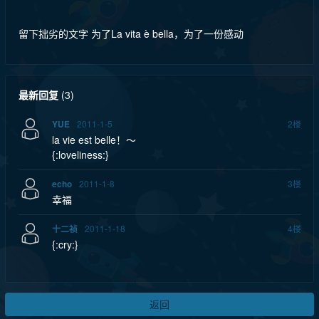
留下拙劣的文字 为了La vita è bella，为了一份感动
最新回复
(
3
)
2011-1-5
2
楼
YUE
la vie est belle！～
{:loveliness:}
2011-1-8
3
楼
echo
幸福
2011-1-18
4
楼
十二祯
{:cry:}
返回