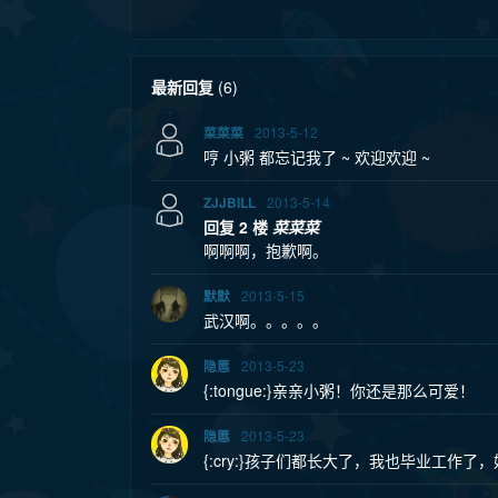
最新回复
(
6
)
2013-5-12
菜菜菜
哼 小粥 都忘记我了 ~ 欢迎欢迎 ~
2013-5-14
ZJJBILL
回复 2 楼
菜菜菜
啊啊啊，抱歉啊。
2013-5-15
默默
武汉啊。。。。。
2013-5-23
隐慝
{:tongue:}亲亲小粥！你还是那么可爱！
2013-5-23
隐慝
{:cry:}孩子们都长大了，我也毕业工作了