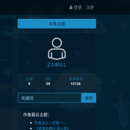
登录
注册
发表主题
ZJJBILL
主题
回贴
星球编号
6
59
10128
搜索
作者最近主题：
竹板这么一打啊~~~~
《浪漫古典行·素心卷》