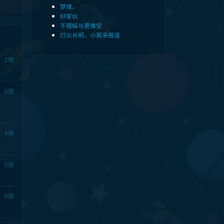
梦境。
好家伙
不理睬与更难受
灯火长明，小粥来报道
2
楼
3
楼
4
楼
5
楼
6
楼