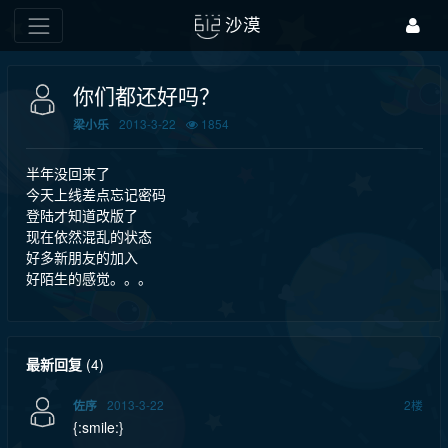
沙漠
你们都还好吗？
2013-3-22
1854
梁小乐
半年没回来了
今天上线差点忘记密码
登陆才知道改版了
现在依然混乱的状态
好多新朋友的加入
好陌生的感觉。。。
最新回复
(
4
)
2013-3-22
2
楼
佐序
{:smile:}