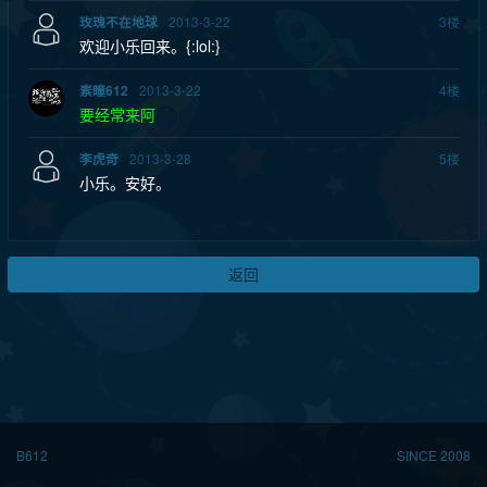
2013-3-22
3
楼
玫瑰不在地球
欢迎小乐回来。{:lol:}
2013-3-22
4
楼
素瞳612
要经常来阿
2013-3-28
5
楼
李虎奇
小乐。安好。
返回
B612
SINCE 2008