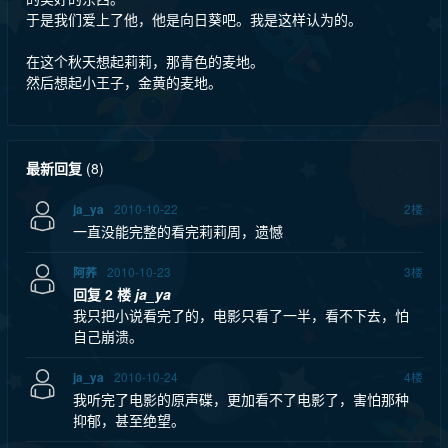
于是我们爱上了他，他是向日葵吧。我是这样认为的。
在这个秋天想起莉莉，那青色的麦地。
然后想起小王子，金黄的麦地。
最新回复
(
8
)
2010-10-22
2
楼
ja_ya
一直没能完整的看完莉莉周，遗憾
2010-10-23
3
楼
阿荞
回复 2 楼
ja_ya
我只把小说看完了的，电影只看了一半，看不下去，怕
自己崩溃。
2010-10-24
4
楼
ja_ya
我听完了电影的原声碟，更加看不了电影了，害怕那种
抑郁，甚至绝望。