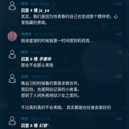
2010-10-25
5
楼
阿荞
回复 4 楼
ja_ya
其实，我们是因为怕青春的自己也变成那个模样吧，心
里隐藏的黑暗。
2010-10-30
6
楼
矛盾体
刚进星球的时候我第一时间想到莉莉周...
2010-11-1
7
楼
阿荞
回复 6 楼
矛盾体
那会不会那么黑暗
2010-12-11
8
楼
幻音°
晚自习的时候看的蔷薇求救信号。
很后怕，也是网站记录的小故事。
想到了人间失格地狱少女之类的。
不过真的真的不会黑暗。 其实都是向往善良美好的
2010-12-13
9
楼
阿荞
回复 8 楼
幻音°