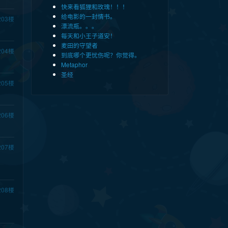
快来看狐狸和玫瑰！！！
给电影的一封情书。
203
楼
漂流瓶。。。
每天和小王子道安！
麦田的守望者
204
楼
到底哪个更忧伤呢？你觉得。
Metaphor
圣经
205
楼
206
楼
207
楼
208
楼