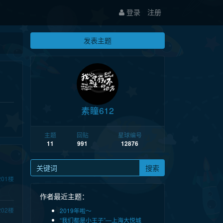
登录
注册
发表主题
素瞳612
主题
回贴
星球编号
11
991
12876
搜索
201
楼
作者最近主题：
202
楼
2019年啦～
“我们都是小王子”—上海大悦城