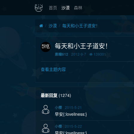
首页
沙漠
森林
沙漠
每天和小王子道安！
每天和小王子道安！
2012-9-7
139301
素瞳612
查看主题内容
最新回复
(
1274
)
2015-5-21
小樱
早安{:loveliness:}
2015-5-22
小樱
早安{:loveliness:}