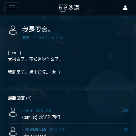
沙漠
我是要离。
2010-8-2
1214
要离
{:cool:}
太兴奋了。不知道说什么了。
我肥来了。点个灯先。{:lol:}
最新回复
(
4
)
2010-8-2
2
楼
小王子
{:smile:} 欢迎你回归
2010-8-2
3
楼
小狐狸MiNaMi