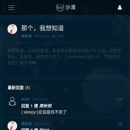
沙漠
那个，我想知道
2010-8-6
1902
简秋悦
我想知道，以前的星球，我是说大家发过的帖子什么的，还能找
到么。还是说，再也找不到了。{:loveliness:}没什么，只是找点
记忆。舍不得嘛。
最新回复
(
5
)
2010-8-6
2
楼
BY43
回复 1 楼
简秋悦
{:sleepy:}应该是找不到了
2010-8-6
3
楼
简秋悦