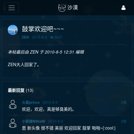
沙漠
鼓掌欢迎吧~~~
2010-8-5
3627
ZEN
本帖最后由 ZEN 于 2010-8-5 12:31 编辑
ZEN大人回家了。
最新回复
(
13
)
2010-8-5
2
楼
火星prince
欢迎，欢迎，真是够臭美的。
2010-8-5
3
楼
小狐狸MiNaMi
恩 新头像 很不错 美丽 欢迎回家 鼓掌 啪啪~{:cool:}