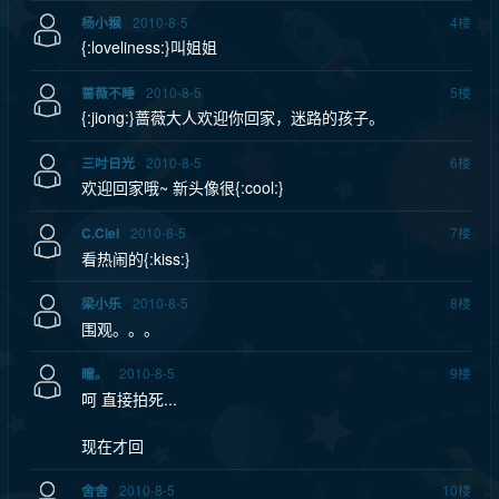
2010-8-5
4
楼
杨小猴
{:loveliness:}叫姐姐
2010-8-5
5
楼
蔷薇不睡
{:jiong:}蔷薇大人欢迎你回家，迷路的孩子。
2010-8-5
6
楼
三吋日光
欢迎回家哦~ 新头像很{:cool:}
2010-8-5
7
楼
C.Ciel
看热闹的{:kiss:}
2010-8-5
8
楼
梁小乐
围观。。。
2010-8-5
9
楼
瞳。
呵 直接拍死...
现在才回
2010-8-5
10
楼
舍舍