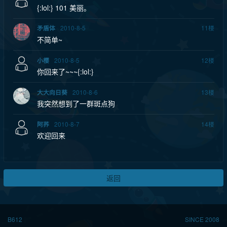
{:lol:} 101 美丽。
2010-8-5
11
楼
矛盾体
不简单~
2010-8-5
12
楼
小樱
你回来了~~~{:lol:}
2010-8-6
13
楼
大大向日葵
我突然想到了一群斑点狗
2010-8-7
14
楼
阿荞
欢迎回来
返回
B612
SINCE 2008