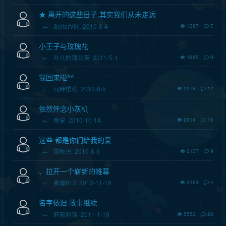
★ 离开的这些日子,其实我们从未走远
←
SellerViki
2010-8-4
1367
7
小王子与玫瑰花
←
叶儿的蒲公英
2011-5-1
1885
9
我回来啦^^
←
河畔樱花
2010-8-5
2078
12
依然怀念小灰机
←
晚安
2010-10-14
2614
10
这些 都是你们给我的爱
←
简秋悦
2010-8-6
2137
9
、拉开一个崭新的帷幕
←
素瞳612
2012-11-19
2164
4
名字依旧 故事继续
←
轩辕晓璟
2011-1-19
5552
20