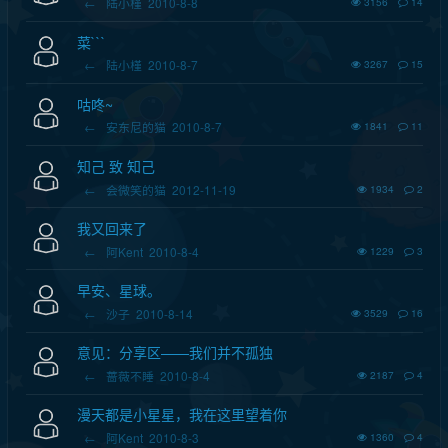
←
陆小槿
2010-8-8
3156
14
菜```
←
陆小槿
2010-8-7
3267
15
咕咚~
←
安东尼的猫
2010-8-7
1841
11
知己 致 知己
←
会微笑的猫
2012-11-19
1934
2
我又回来了
←
阿Kent
2010-8-4
1229
3
早安、星球。
←
沙子
2010-8-14
3529
16
意见：分享区——我们并不孤独
←
蔷薇不睡
2010-8-4
2187
4
漫天都是小星星，我在这里望着你
←
阿Kent
2010-8-3
1360
4