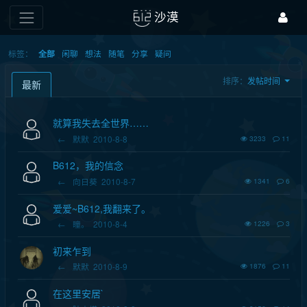
沙漠
标签：
闲聊
想法
随笔
分享
疑问
全部
排序：
发帖时间
最新
就算我失去全世界……
←
默默
2010-8-8
3233
11
B612，我的信念
←
向日葵
2010-8-7
1341
6
爱爱~B612,我翻来了。
←
瞳。
2010-8-4
1226
3
初来乍到
←
默默
2010-8-9
1876
11
在这里安居`