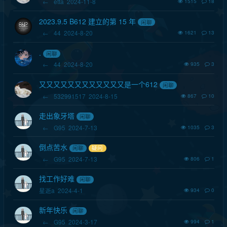
←
etta
2024-11-8
1515
18
2023.9.5 B612 建立的第 15 年
闲聊
←
44
2024-8-20
1621
13
.
闲聊
←
44
2024-8-20
935
3
又又又又又又又又又又又又是一个612
闲聊
←
532991517
2024-8-15
867
10
走出象牙塔
闲聊
←
G95
2024-7-13
1035
3
倒点苦水
闲聊
疑问
←
G95
2024-7-13
806
1
找工作好难
闲聊
星逝a
2024-4-1
934
0
新年快乐
闲聊
←
G95
2024-3-17
994
1